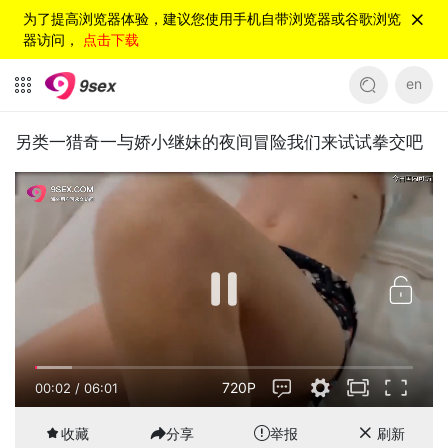
为了提高浏览器体验，建议您使用手机自带浏览器或谷歌浏览
器访问，
点击下载
en
另类一猎奇一与娇小继妹的夜间冒险我们来试试拳交吧
720P
00:02
/
06:01
收藏
分享
举报
刷新