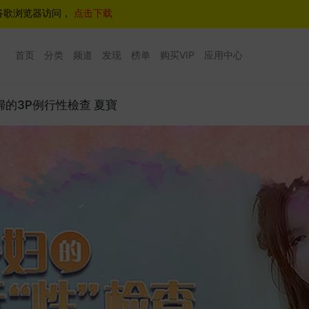
谷歌浏览器访问，
点击下载
首页
分类
频道
发现
榜单
购买VIP
应用中心
 少婦的3P例行性檢查 夏寶